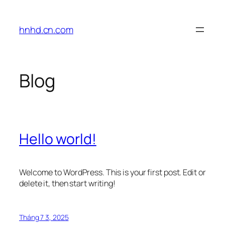
Chuyển
đến
hnhd.cn.com
phần
nội
dung
Blog
Hello world!
Welcome to WordPress. This is your first post. Edit or
delete it, then start writing!
Tháng 7 3, 2025